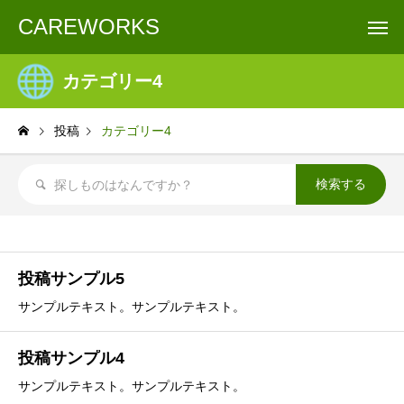
CAREWORKS
カテゴリー4
投稿
カテゴリー4
投稿サンプル5
サンプルテキスト。サンプルテキスト。
投稿サンプル4
サンプルテキスト。サンプルテキスト。